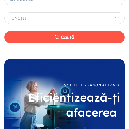
FUNCȚII
Caută
SOLUȚII PERSONALIZATE
Eficientizează-ți
afacerea