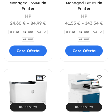
Managed E55040dn
Managed E65150dn
Printer
Printer
HP
HP
24.60
€
–
84.99
€
41.55
€
–
143.54
€
12 LUNI
24 LUNI
36 LUNI
12 LUNI
24 LUNI
36 LUNI
48 LUNI
48 LUNI
Cere Oferta
Cere Oferta
QUICK VIEW
QUICK VIEW