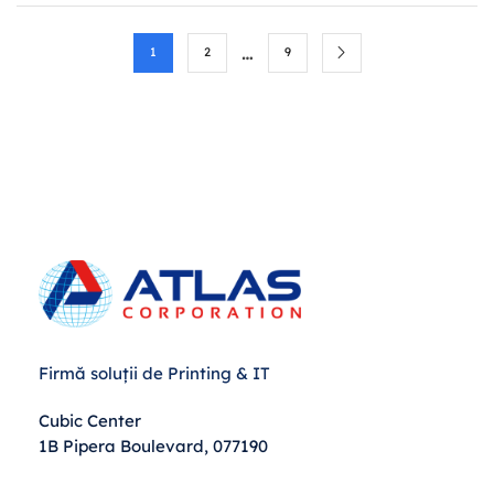
…
1
2
9
Firmă soluții de Printing & IT
Cubic Center
1B Pipera Boulevard, 077190