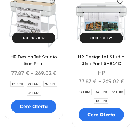
QUICK VIEW
QUICK VIEW
HP DesignJet Studio
HP DesignJet Studio
36in Print
36in Print 5HB14C
HP
77.87
€
–
269.02
€
77.87
€
–
269.02
€
12 LUNI
24 LUNI
36 LUNI
12 LUNI
24 LUNI
36 LUNI
48 LUNI
48 LUNI
Cere Oferta
Cere Oferta