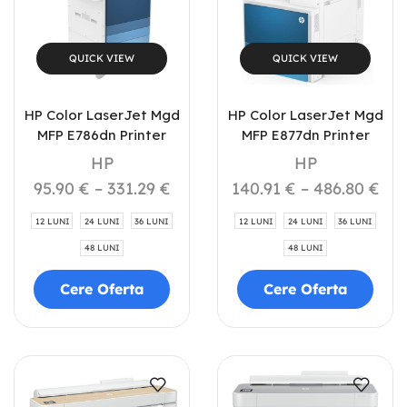
QUICK VIEW
QUICK VIEW
HP Color LaserJet Mgd
HP Color LaserJet Mgd
MFP E786dn Printer
MFP E877dn Printer
HP
HP
95.90
€
–
331.29
€
140.91
€
–
486.80
€
12 LUNI
24 LUNI
36 LUNI
12 LUNI
24 LUNI
36 LUNI
48 LUNI
48 LUNI
Cere Oferta
Cere Oferta