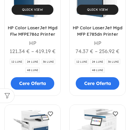
QUICK VIEW
QUICK VIEW
HP Color LaserJet Mgd
HP Color LaserJet Mgd
Flw MFPE786z Printer
MFP E785dn Printer
HP
HP
121.34
€
–
419.19
€
74.37
€
–
256.92
€
12 LUNI
24 LUNI
36 LUNI
12 LUNI
24 LUNI
36 LUNI
48 LUNI
48 LUNI
Cere Oferta
Cere Oferta