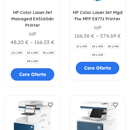
HP Color LaserJet
HP Color LaserJet Mgd
Managed E65160dn
Flw MFP E877z Printer
Printer
HP
HP
166.36
€
–
574.69
€
48.20
€
–
166.53
€
12 LUNI
24 LUNI
36 LUNI
12 LUNI
24 LUNI
36 LUNI
48 LUNI
48 LUNI
Cere Oferta
Cere Oferta