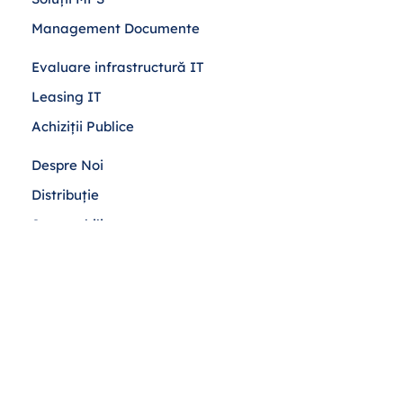
Management Documente
Evaluare infrastructură IT
Leasing IT
Achiziții Publice
Despre Noi
Distribuție
Sustenabilitate
Blog
Contact
Politică Cookies
Confidențialitate
Termeni și Condiții
ANPC