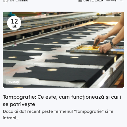
by
Cristina
iulie 13, 2026
449
12
iul.
Noutăți
Tampografie: Ce este, cum funcționează și cui i
se potrivește
Dacă ai dat recent peste termenul “tampografie” și te
întrebi...