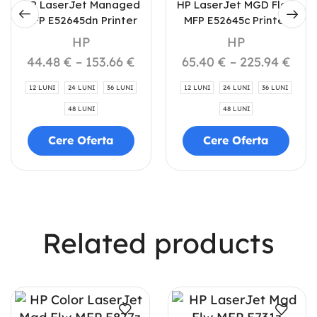
HP LaserJet Managed
HP LaserJet MGD Flow
MFP E52645dn Printer
MFP E52645c Printer
HP
HP
44.48
€
–
153.66
€
65.40
€
–
225.94
€
12 LUNI
24 LUNI
36 LUNI
12 LUNI
24 LUNI
36 LUNI
48 LUNI
48 LUNI
Cere Oferta
Cere Oferta
Related products