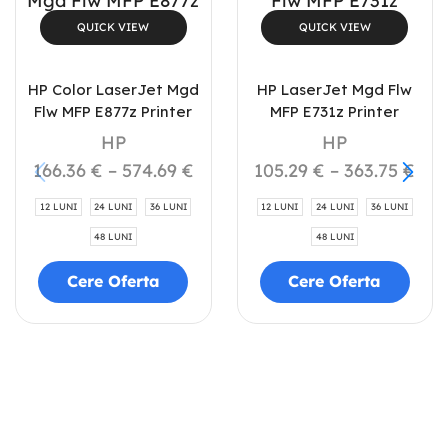
QUICK VIEW
QUICK VIEW
HP Color LaserJet Mgd
HP LaserJet Mgd Flw
Flw MFP E877z Printer
MFP E731z Printer
HP
HP
166.36
€
–
574.69
€
105.29
€
–
363.75
€
12 LUNI
24 LUNI
36 LUNI
12 LUNI
24 LUNI
36 LUNI
48 LUNI
48 LUNI
Cere Oferta
Cere Oferta