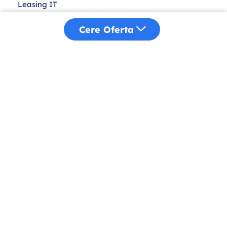
Leasing IT
Achiziții Publice
Cere Oferta
Despre Noi
Distribuție
Sustenabilitate
Blog
Contact
Politică Cookies
Confidențialitate
Termeni și Condiții
ANPC
Copyright © 2025 Atlas Corporation.