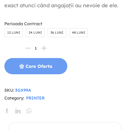
exact atunci când angajații au nevoie de ele.
Perioada Contract
12 LUNI
24 LUNI
36 LUNI
48 LUNI
Cere Oferta
SKU:
3GX99A
Category:
PRINTER