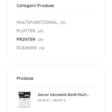
Categorii Produse
MULTIFUNCTIONAL
(35)
PLOTTER
(29)
PRINTER
(26)
SCANNER
(18)
Produse
Xerox Versalink B605 Multifunction Printer
54.54
€
–
183.97
€