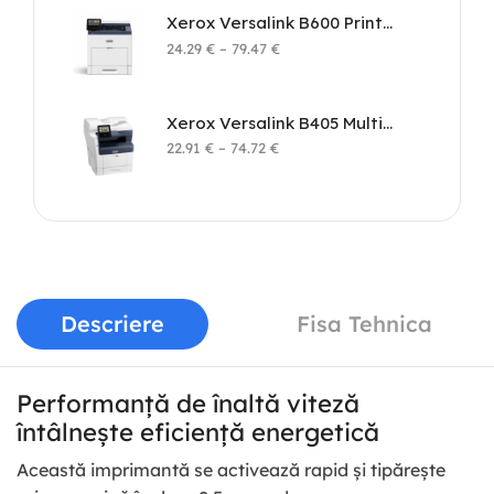
Xerox Versalink B600 Printer
24.29
€
–
79.47
€
Xerox Versalink B405 Multifunction Printer
22.91
€
–
74.72
€
Descriere
Fisa Tehnica
Performanță de înaltă viteză
întâlnește eficiență energetică
Această imprimantă se activează rapid și tipărește