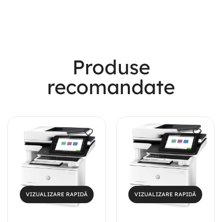
Most Powerful
Produse
Powerbank
recomandate
Shop Now
VIZUALIZARE RAPIDĂ
VIZUALIZARE RAPIDĂ