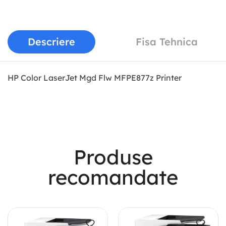
Descriere
Fisa Tehnica
HP Color LaserJet Mgd Flw MFPE877z Printer
Most Powerful
Produse
Powerbank
recomandate
Shop Now