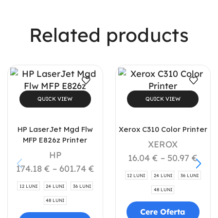
Related products
QUICK VIEW
QUICK VIEW
HP LaserJet Mgd Flw
Xerox C310 Color Printer
MFP E826z Printer
XEROX
HP
16.04
€
–
50.97
€
174.18
€
–
601.74
€
12 LUNI
24 LUNI
36 LUNI
12 LUNI
24 LUNI
36 LUNI
48 LUNI
48 LUNI
Cere Oferta