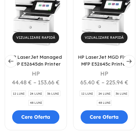
VIZUALIZARE RAPIDĂ
VIZUALIZARE RAPIDĂ
HP LaserJet Managed
HP LaserJet MGD Flow
MFP E52645dn Printer
MFP E52645c Printer
HP
HP
44.48
€
–
153.66
€
65.40
€
–
225.94
€
12 LUNI
24 LUNI
36 LUNI
12 LUNI
24 LUNI
36 LUNI
48 LUNI
48 LUNI
Cere Oferta
Cere Oferta