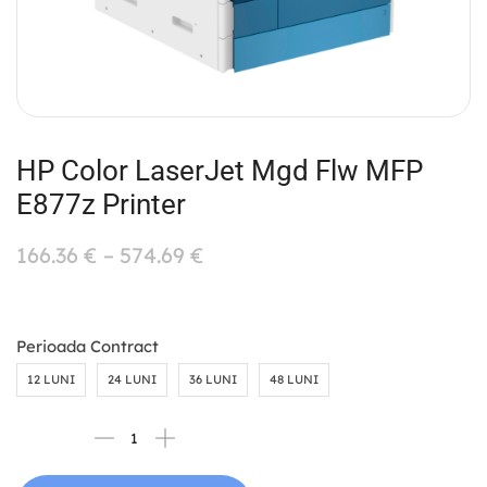
HP Color LaserJet Mgd Flw MFP
E877z Printer
166.36
€
–
574.69
€
Perioada Contract
12 LUNI
24 LUNI
36 LUNI
48 LUNI