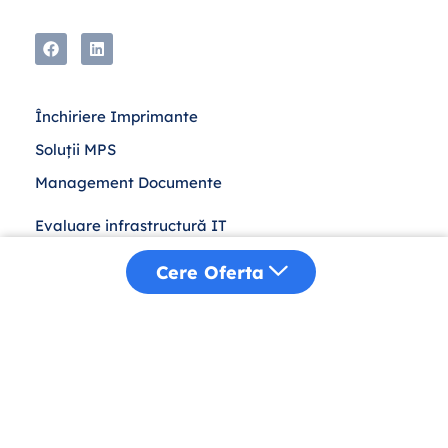
Închiriere Imprimante
Soluții MPS
Management Documente
Evaluare infrastructură IT
Leasing IT
Cere Oferta
Achiziții Publice
Despre Noi
Distribuție
Sustenabilitate
Blog