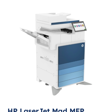
HP LaserJet Mgd MFP