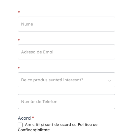
PROMO
*
*
*
Acord
*
Am citit și sunt de acord cu
Politica de
Confidențialitate