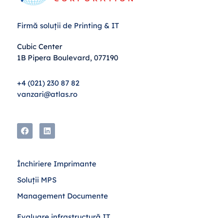
Firmă soluții de Printing & IT
Cubic Center
1B Pipera Boulevard, 077190
+4 (021) 230 87 82
vanzari@atlas.ro
Închiriere Imprimante
Soluții MPS
Management Documente
Evaluare infrastructură IT