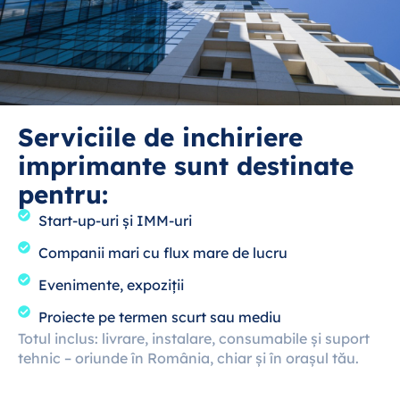
Serviciile de inchiriere
imprimante sunt destinate
pentru:
Start-up-uri și IMM-uri
Companii mari cu flux mare de lucru
Evenimente, expoziții
Proiecte pe termen scurt sau mediu
Totul inclus: livrare, instalare, consumabile și suport
tehnic – oriunde în România, chiar și în orașul tău.