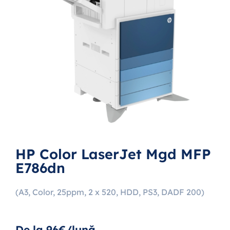
HP Color LaserJet Mgd MFP
E786dn
(A3, Color, 25ppm, 2 x 520, HDD, PS3, DADF 200)
De la 96€/lună