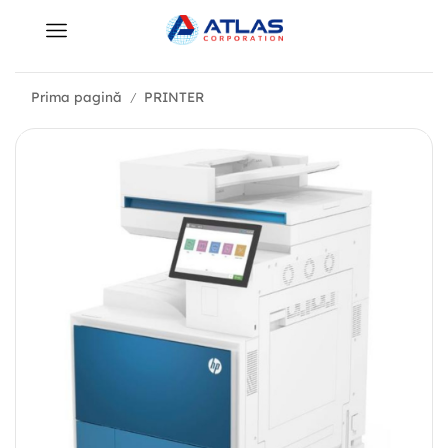
Prima pagină
PRINTER
/