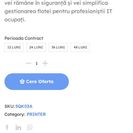
vei rămâne în siguranță și vei simplifica
gestionarea flotei pentru profesioniștii IT
ocupați.
Perioada Contract
12 LUNI
24 LUNI
36 LUNI
48 LUNI
Cere Oferta
SKU:
5QK03A
Category:
PRINTER