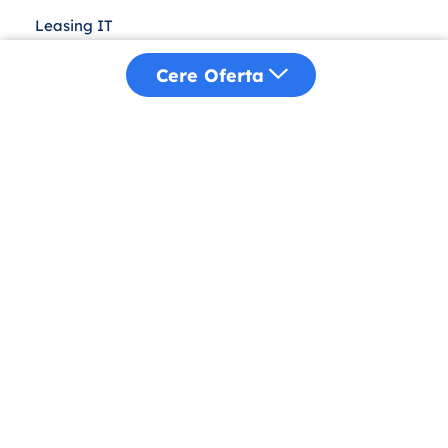
Leasing IT
Achiziții Publice
Cere Oferta
Despre Noi
Distribuție
Sustenabilitate
Blog
Contact
Politică Cookies
Confidențialitate
Termeni și Condiții
ANPC
Copyright © 2025 Atlas Corporation.