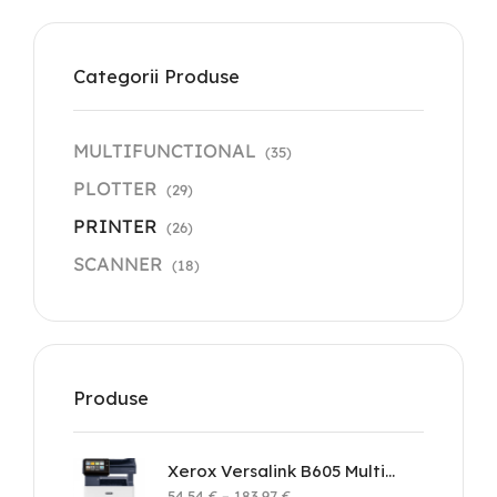
Categorii Produse
MULTIFUNCTIONAL
(35)
PLOTTER
(29)
PRINTER
(26)
SCANNER
(18)
Produse
Xerox Versalink B605 Multifunction Printer
54.54
€
–
183.97
€