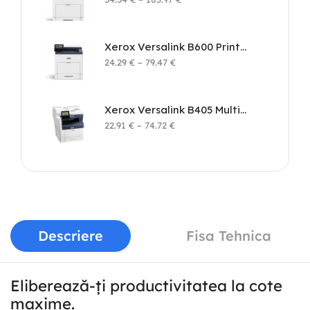
Xerox Versalink B600 Printer
24.29
€
–
79.47
€
Xerox Versalink B405 Multifunction Printer
22.91
€
–
74.72
€
Descriere
Fisa Tehnica
Eliberează-ți productivitatea la cote
maxime.