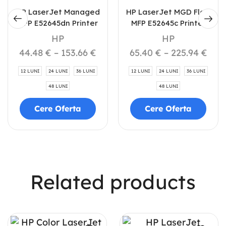
HP LaserJet Managed
HP LaserJet MGD Flow
MFP E52645dn Printer
MFP E52645c Printer
HP
HP
44.48
€
–
153.66
€
65.40
€
–
225.94
€
12 LUNI
24 LUNI
36 LUNI
12 LUNI
24 LUNI
36 LUNI
48 LUNI
48 LUNI
Cere Oferta
Cere Oferta
Related products