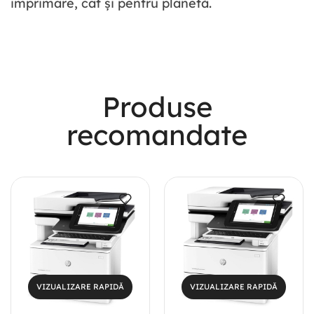
imprimare, cât și pentru planetă.
Most Powerful
Produse
Powerbank
recomandate
Shop Now
VIZUALIZARE RAPIDĂ
VIZUALIZARE RAPIDĂ