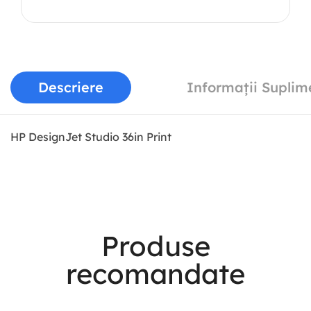
Descriere
Informații Suplim
HP DesignJet Studio 36in Print
Most Powerful
Produse
Powerbank
recomandate
Shop Now