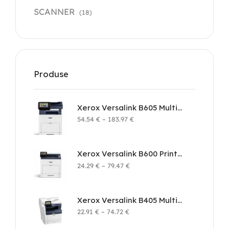
SCANNER
(18)
Produse
Xerox Versalink B605 Multifunction Printer
54.54
€
–
183.97
€
Xerox Versalink B600 Printer
24.29
€
–
79.47
€
Xerox Versalink B405 Multifunction Printer
22.91
€
–
74.72
€