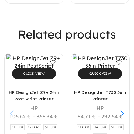
Related products
QUICK VIEW
QUICK VIEW
HP DesignJet Z9+ 24in
HP DesignJet T730 36in
PostScript Printer
Printer
HP
HP
106.62
€
–
368.34
€
84.71
€
–
292.64
€
12 LUNI
24 LUNI
36 LUNI
12 LUNI
24 LUNI
36 LUNI