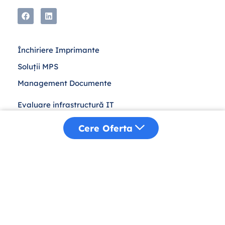
Închiriere Imprimante
Soluții MPS
Management Documente
Evaluare infrastructură IT
Leasing IT
Cere Oferta
Achiziții Publice
Despre Noi
Distribuție
Sustenabilitate
Blog