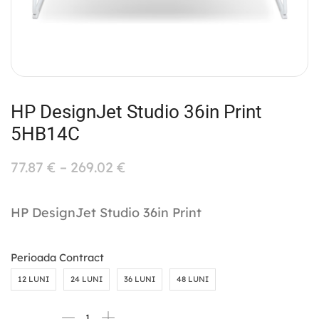
HP DesignJet Studio 36in Print
5HB14C
77.87
€
–
269.02
€
HP DesignJet Studio 36in Print
Perioada Contract
12 LUNI
24 LUNI
36 LUNI
48 LUNI