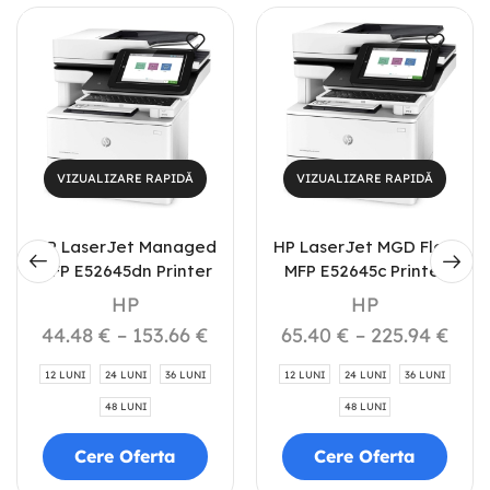
VIZUALIZARE RAPIDĂ
VIZUALIZARE RAPIDĂ
HP LaserJet Managed
HP LaserJet MGD Flow
MFP E52645dn Printer
MFP E52645c Printer
HP
HP
44.48
€
–
153.66
€
65.40
€
–
225.94
€
12 LUNI
24 LUNI
36 LUNI
12 LUNI
24 LUNI
36 LUNI
48 LUNI
48 LUNI
Cere Oferta
Cere Oferta