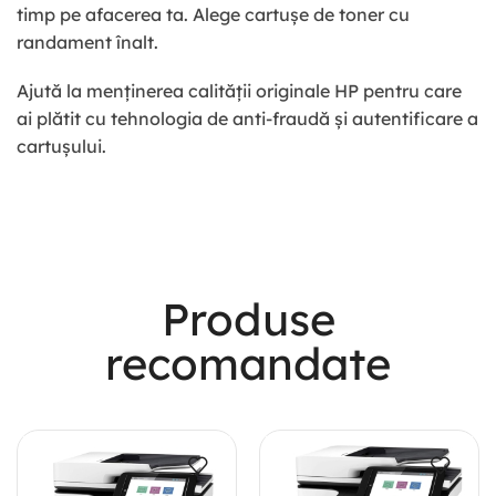
timp pe afacerea ta. Alege cartușe de toner cu
randament înalt.
Ajută la menținerea calității originale HP pentru care
ai plătit cu tehnologia de anti-fraudă și autentificare a
cartușului.
Most Powerful
Produse
Powerbank
recomandate
Shop Now