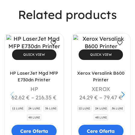
Related products
QUICK VIEW
QUICK VIEW
HP LaserJet Mgd MFP
Xerox Versalink B600
E730dn Printer
Printer
HP
XEROX
62.62
€
–
216.35
€
24.29
€
–
79.47
€
12 LUNI
24 LUNI
36 LUNI
12 LUNI
24 LUNI
36 LUNI
48 LUNI
48 LUNI
Cere Oferta
Cere Oferta