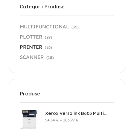
Categorii Produse
MULTIFUNCTIONAL
(35)
PLOTTER
(29)
PRINTER
(26)
SCANNER
(18)
Produse
Xerox Versalink B605 Multifunction Printer
54.54
€
–
183.97
€