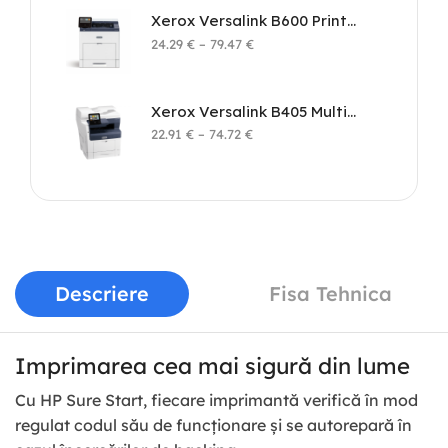
Xerox Versalink B600 Printer
24.29
€
–
79.47
€
Xerox Versalink B405 Multifunction Printer
22.91
€
–
74.72
€
Descriere
Fisa Tehnica
Imprimarea cea mai sigură din lume
Cu HP Sure Start, fiecare imprimantă verifică în mod
regulat codul său de funcționare și se autorepară în