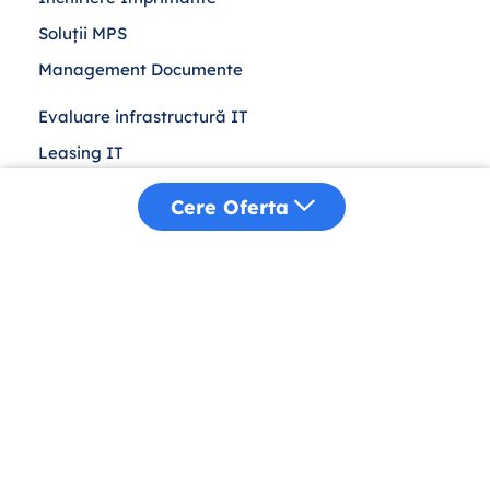
Soluții MPS
Management Documente
Evaluare infrastructură IT
Leasing IT
Achiziții Publice
Cere Oferta
Despre Noi
Distribuție
Sustenabilitate
Blog
Contact
Politică Cookies
Confidențialitate