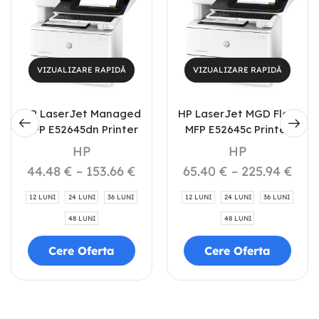
VIZUALIZARE RAPIDĂ
VIZUALIZARE RAPIDĂ
HP LaserJet Managed
HP LaserJet MGD Flow
MFP E52645dn Printer
MFP E52645c Printer
HP
HP
44.48
€
–
153.66
€
65.40
€
–
225.94
€
12 LUNI
24 LUNI
36 LUNI
12 LUNI
24 LUNI
36 LUNI
48 LUNI
48 LUNI
Cere Oferta
Cere Oferta