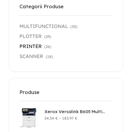
Categorii Produse
MULTIFUNCTIONAL
(35)
PLOTTER
(29)
PRINTER
(26)
SCANNER
(18)
Produse
Xerox Versalink B605 Multifunction Printer
54.54
€
–
183.97
€