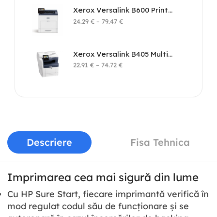
Xerox Versalink B600 Printer
24.29
€
–
79.47
€
Xerox Versalink B405 Multifunction Printer
22.91
€
–
74.72
€
Descriere
Fisa Tehnica
Imprimarea cea mai sigură din lume
Cu HP Sure Start, fiecare imprimantă verifică în
mod regulat codul său de funcționare și se