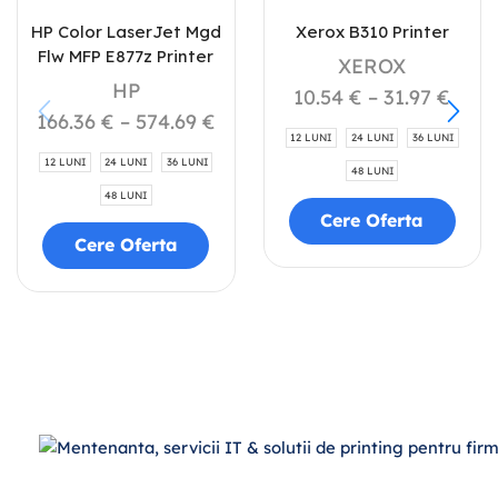
HP Color LaserJet Mgd
Xerox B310 Printer
Flw MFP E877z Printer
XEROX
HP
10.54
€
–
31.97
€
166.36
€
–
574.69
€
12 LUNI
24 LUNI
36 LUNI
12 LUNI
24 LUNI
36 LUNI
48 LUNI
48 LUNI
Cere Oferta
Cere Oferta