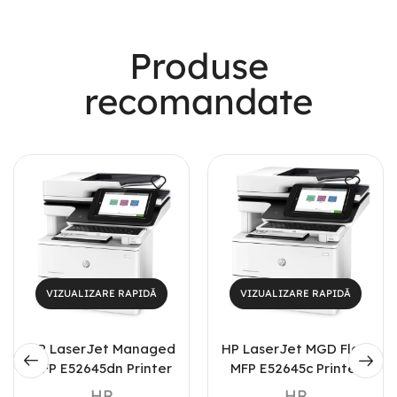
Most Powerful
Produse
Powerbank
recomandate
Shop Now
VIZUALIZARE RAPIDĂ
VIZUALIZARE RAPIDĂ
HP LaserJet Managed
HP LaserJet MGD Flow
MFP E52645dn Printer
MFP E52645c Printer
HP
HP