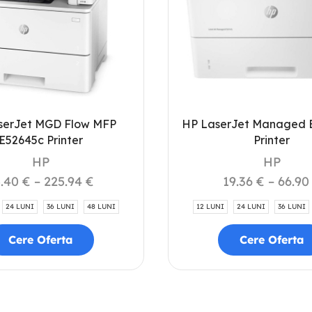
serJet MGD Flow MFP
HP LaserJet Managed 
E52645c Printer
Printer
HP
HP
5.40
€
–
225.94
€
19.36
€
–
66.9
24 LUNI
36 LUNI
48 LUNI
12 LUNI
24 LUNI
36 LUNI
Cere Oferta
Cere Oferta