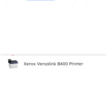
Înch
Xerox Versalink B400 Printer
Solu
Man
Firmă soluții de Printing & IT
Cubic Center
1B Pipera Boulevard, 077190
+4 (021) 230 87 82