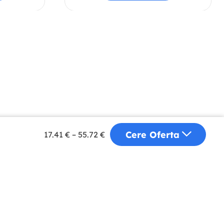
Despre Noi
Cere Oferta
17.41
€
–
55.72
€
Distribuție
Sustenabilitate
Blog
Contact