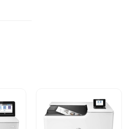
Most Powerful
Powerbank
Shop Now