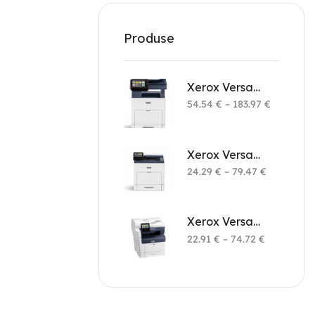
Produse
Xerox Versalink B605 Multifunction Printer
54.54
€
–
183.97
€
Xerox Versalink B600 Printer
24.29
€
–
79.47
€
Xerox Versalink B405 Multifunction Printer
22.91
€
–
74.72
€