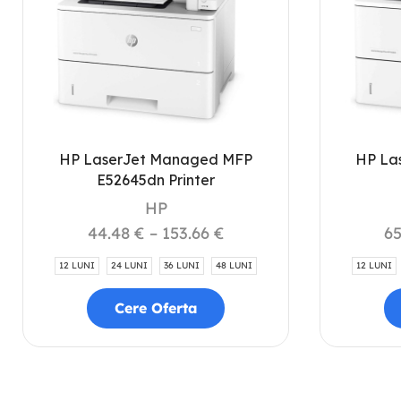
HP LaserJet Managed MFP
HP La
E52645dn Printer
HP
44.48
€
–
153.66
€
6
12 LUNI
24 LUNI
36 LUNI
48 LUNI
12 LUNI
Cere Oferta