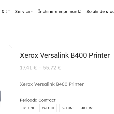
g & IT
Servicii
Închiriere imprimantă
Soluții de sto
Xerox Versalink B400 Printer
17.41
€
–
55.72
€
Xerox Versalink B400 Printer
Perioada Contract
12 LUNI
24 LUNI
36 LUNI
48 LUNI