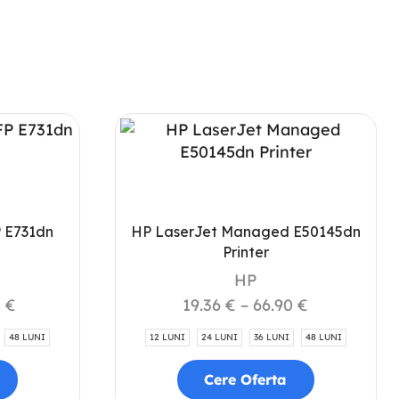
 E731dn
HP LaserJet Managed E50145dn
Printer
HP
5
€
19.36
€
–
66.90
€
48 LUNI
12 LUNI
24 LUNI
36 LUNI
48 LUNI
Cere Oferta