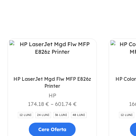
HP LaserJet Mgd Flw MFP E826z
HP Colo
Printer
HP
174.18
€
–
601.74
€
16
12 LUNI
24 LUNI
36 LUNI
48 LUNI
12 LUNI
Cere Oferta