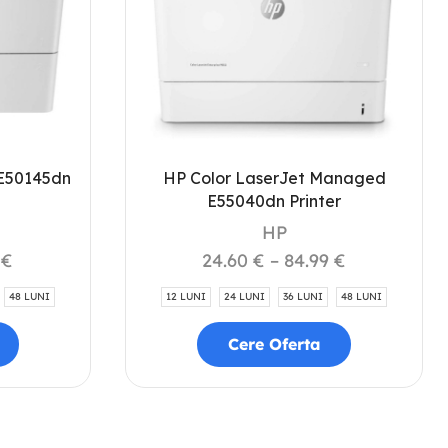
E50145dn
HP Color LaserJet Managed
E55040dn Printer
HP
0
€
24.60
€
–
84.99
€
48 LUNI
12 LUNI
24 LUNI
36 LUNI
48 LUNI
Cere Oferta