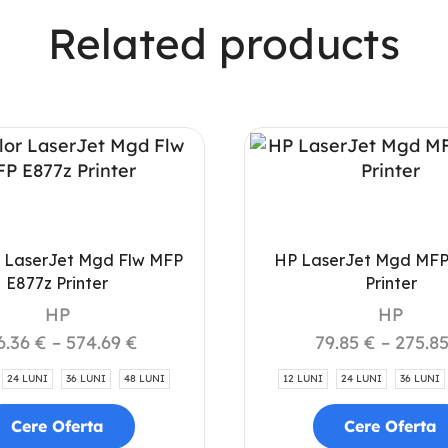
Related products
r LaserJet Mgd Flw MFP
HP LaserJet Mgd MFP
E877z Printer
Printer
HP
HP
6.36
€
–
574.69
€
79.85
€
–
275.8
24 LUNI
36 LUNI
48 LUNI
12 LUNI
24 LUNI
36 LUNI
Cere Oferta
Cere Oferta