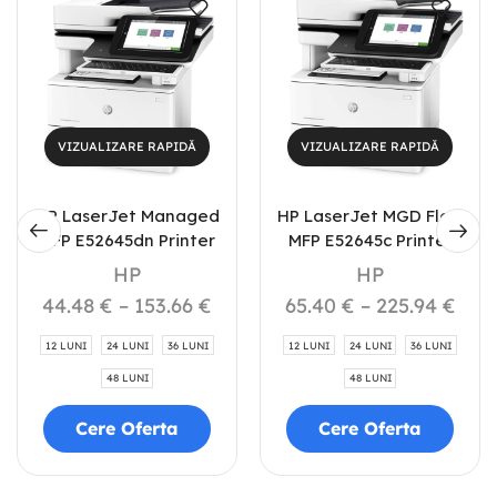
VIZUALIZARE RAPIDĂ
VIZUALIZARE RAPIDĂ
HP LaserJet Managed
HP LaserJet MGD Flow
MFP E52645dn Printer
MFP E52645c Printer
HP
HP
44.48
€
–
153.66
€
65.40
€
–
225.94
€
12 LUNI
24 LUNI
36 LUNI
12 LUNI
24 LUNI
36 LUNI
48 LUNI
48 LUNI
Cere Oferta
Cere Oferta