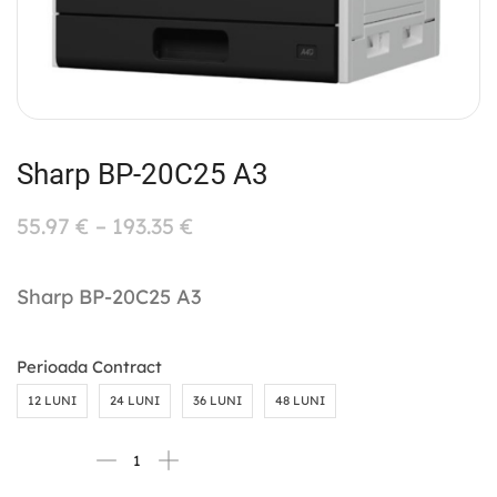
Sharp BP-20C25 A3
55.97
€
–
193.35
€
Sharp BP-20C25 A3
Perioada Contract
12 LUNI
24 LUNI
36 LUNI
48 LUNI