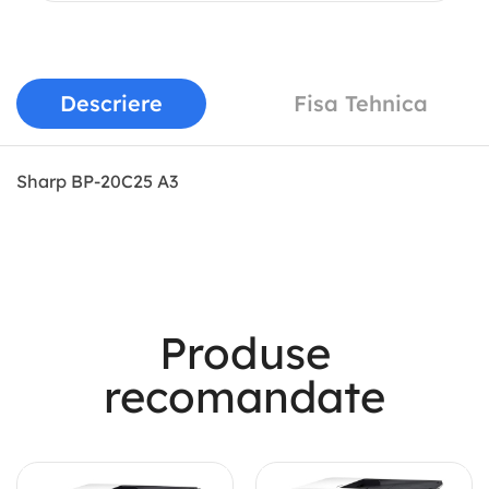
Descriere
Fisa Tehnica
Sharp BP-20C25 A3
Most Powerful
Produse
Powerbank
recomandate
Shop Now