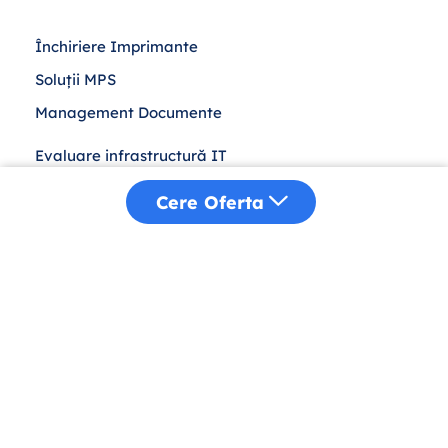
Închiriere Imprimante
Soluții MPS
Management Documente
Evaluare infrastructură IT
Leasing IT
Cere Oferta
Achiziții Publice
Despre Noi
Distribuție
Sustenabilitate
Blog
Contact