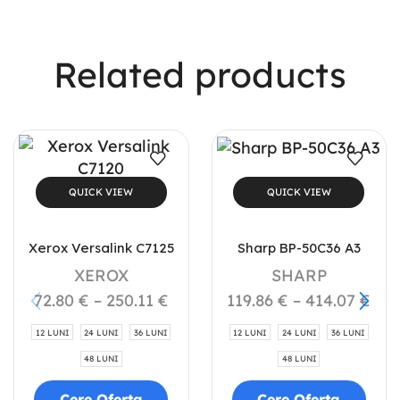
Related products
QUICK VIEW
QUICK VIEW
Xerox Versalink C7125
Sharp BP-50C36 A3
XEROX
SHARP
72.80
€
–
250.11
€
119.86
€
–
414.07
€
12 LUNI
24 LUNI
36 LUNI
12 LUNI
24 LUNI
36 LUNI
48 LUNI
48 LUNI
Cere Oferta
Cere Oferta