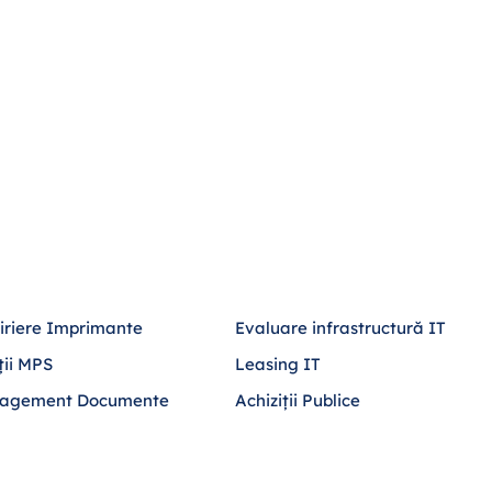
iriere Imprimante
Evaluare infrastructură IT
ții MPS
Leasing IT
agement Documente
Achiziții Publice