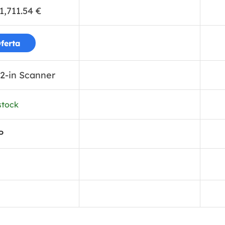
1,711.54
€
ferta
2-in Scanner
stock
P