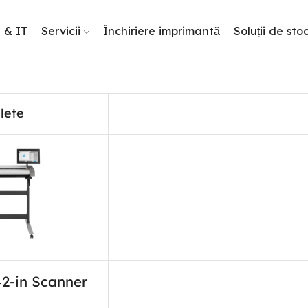
g & IT
Servicii
Închiriere imprimantă
Soluții de sto
lete
2-in Scanner