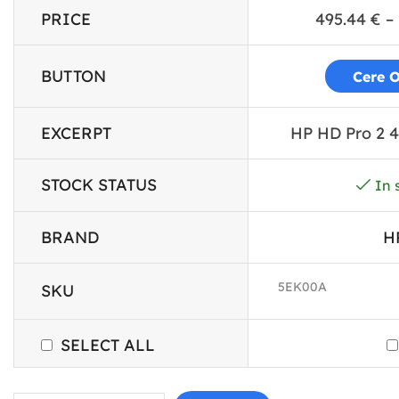
PRICE
495.44
€
–
BUTTON
Cere O
EXCERPT
HP HD Pro 2 4
STOCK STATUS
In 
BRAND
H
5EK00A
SKU
SELECT ALL