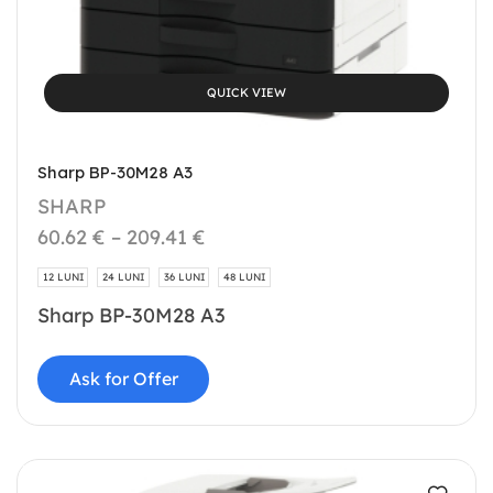
QUICK VIEW
Sharp BP-30M28 A3
SHARP
60.62
€
–
209.41
€
12 LUNI
24 LUNI
36 LUNI
48 LUNI
Sharp BP-30M28 A3
Ask for Offer