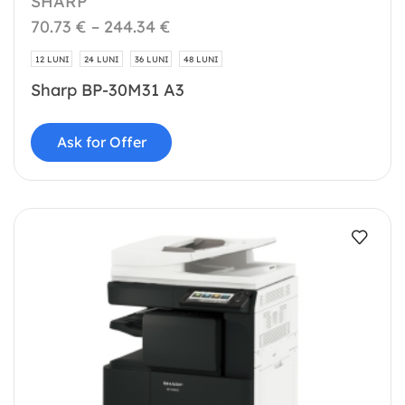
SHARP
70.73
€
–
244.34
€
12 LUNI
24 LUNI
36 LUNI
48 LUNI
Sharp BP-30M31 A3
Ask for Offer