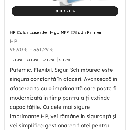
QUICK VIEW
HP Color LaserJet Mgd MFP E786dn Printer
HP
95.90
€
–
331.29
€
12 LUNI
24 LUNI
36 LUNI
48 LUNI
Puternic. Flexibil. Sigur. Schimbarea este
singura constantă în afaceri. Avansează în
afacerea ta cu o imprimantă care poate fi
modernizată în timp pentru a-ți extinde
capacitățile. Cu cele mai sigure
imprimante HP, vei rămâne în siguranță și
vei simplifica gestionarea flotei pentru