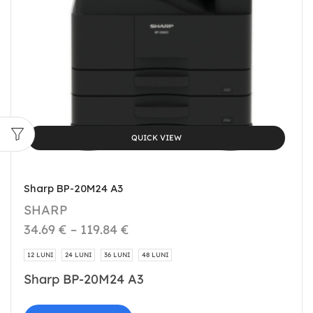
QUICK VIEW
Sharp BP-20M24 A3
SHARP
34.69
€
–
119.84
€
12 LUNI
24 LUNI
36 LUNI
48 LUNI
Sharp BP-20M24 A3