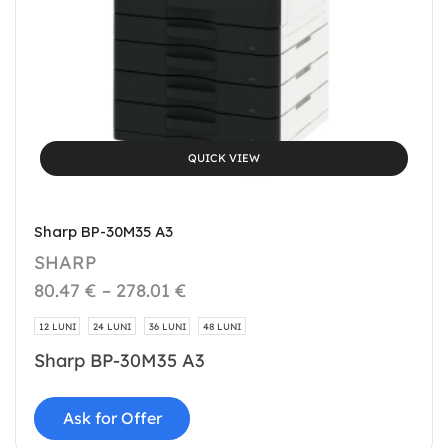
QUICK VIEW
Sharp BP-30M35 A3
SHARP
80.47
€
–
278.01
€
12 LUNI
24 LUNI
36 LUNI
48 LUNI
Sharp BP-30M35 A3
Ask for Offer