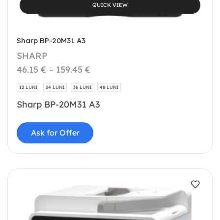
QUICK VIEW
Sharp BP-20M31 A3
SHARP
46.15
€
–
159.45
€
12 LUNI
24 LUNI
36 LUNI
48 LUNI
Sharp BP-20M31 A3
Ask for Offer