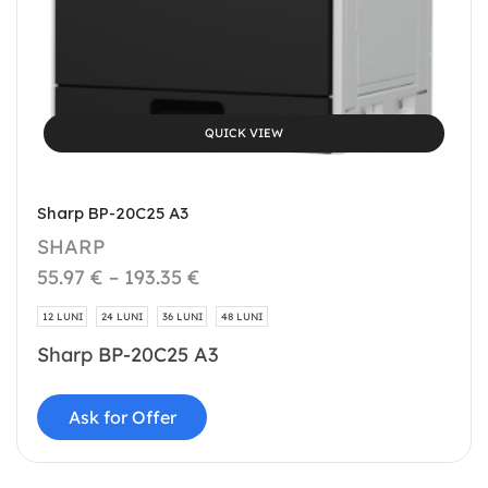
QUICK VIEW
Sharp BP-20C25 A3
SHARP
55.97
€
–
193.35
€
12 LUNI
24 LUNI
36 LUNI
48 LUNI
Sharp BP-20C25 A3
Ask for Offer