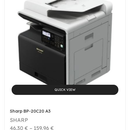
QUICK VIEW
Sharp BP-20C20 A3
SHARP
46.30
€
–
159.96
€