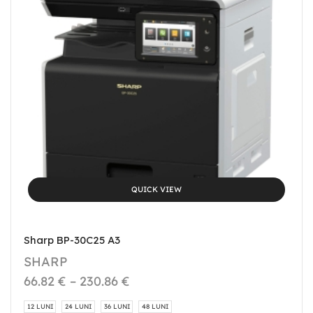
QUICK VIEW
Sharp BP-30C25 A3
SHARP
66.82
€
–
230.86
€
12 LUNI
24 LUNI
36 LUNI
48 LUNI