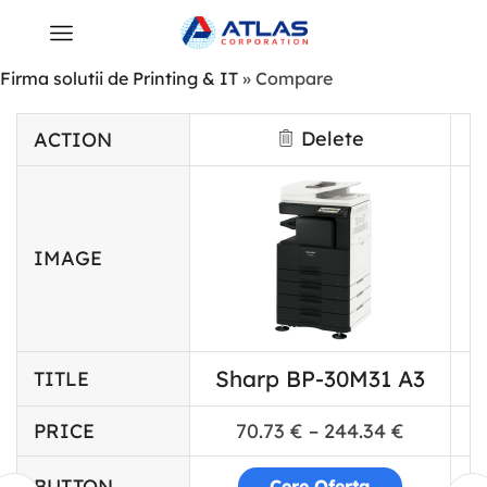
Firma solutii de Printing & IT
»
Compare
Delete
ACTION
IMAGE
Sharp BP-30M31 A3
TITLE
PRICE
70.73
€
–
244.34
€
BUTTON
Cere Oferta