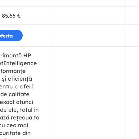
–
85.66
€
ferta
primantă HP
etIntelligence
rformanțe
și eficiență
ntru a oferi
de calitate
exact atunci
e ele, totul în
ează rețeaua ta
 cu cea mai
uritate din