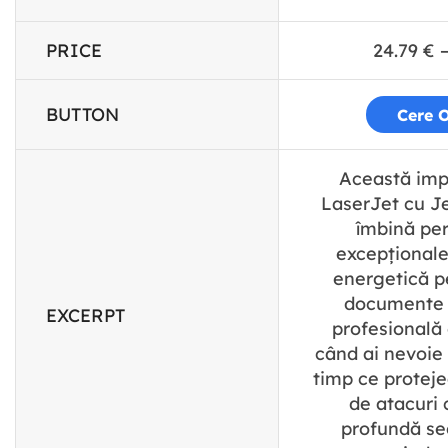
PRICE
24.79
€
BUTTON
Cere O
Această im
LaserJet cu J
îmbină pe
excepționale 
energetică pe
documente 
EXCERPT
profesională 
când ai nevoie d
timp ce protej
de atacuri
profundă sec