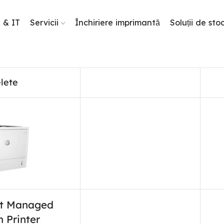
g & IT
Servicii
Închiriere imprimantă
Soluții de sto
lete
et Managed
 Printer