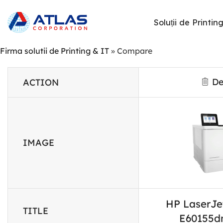
Soluții de Printin
Firma solutii de Printing & IT
»
Compare
De
ACTION
IMAGE
HP LaserJ
TITLE
E60155dn