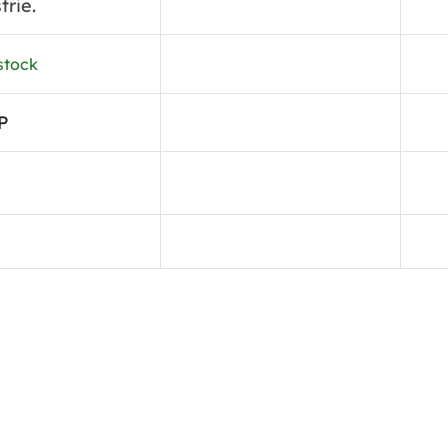
trie.
stock
P