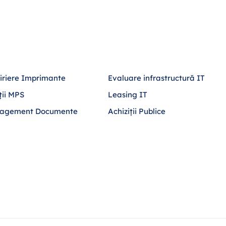
iriere Imprimante
Evaluare infrastructură IT
ții MPS
Leasing IT
agement Documente
Achiziții Publice