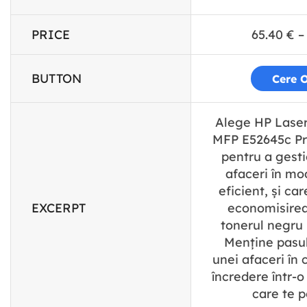
PRICE
65.40
€
–
BUTTON
Cere O
Alege HP Lase
MFP E52645c Pri
pentru a gesti
afaceri în mod
eficient, și car
EXCERPT
economisirea
tonerul negru
Menține pasul
unei afaceri în 
încredere într-
care te p