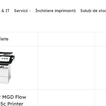
g & IT
Servicii
Închiriere imprimantă
Soluții de sto
lete
t MGD Flow
5c Printer