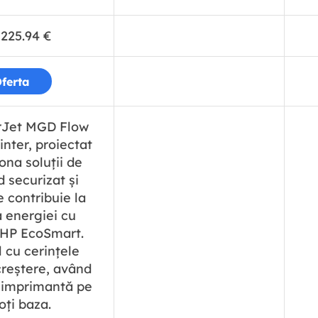
225.94
€
ferta
rJet MGD Flow
nter, proiectat
ona soluții de
 securizat și
e contribuie la
 energiei cu
 HP EcoSmart.
 cu cerințele
creștere, având
o imprimantă pe
oți baza.