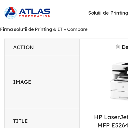
Soluții de Printin
Firma solutii de Printing & IT
»
Compare
De
ACTION
IMAGE
HP LaserJe
TITLE
MFP E5264