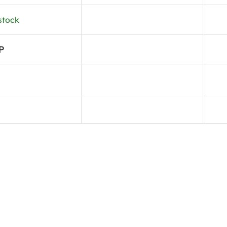
stock
P