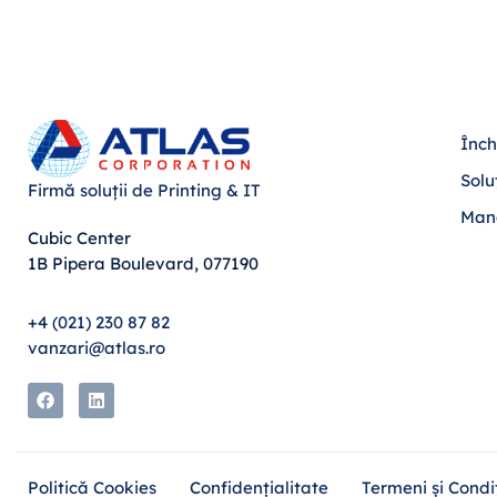
Înch
Solu
Firmă soluții de Printing & IT
Man
Cubic Center
1B Pipera Boulevard, 077190
+4 (021) 230 87 82
vanzari@atlas.ro
Politică Cookies
Confidențialitate
Termeni și Condiț