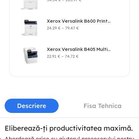
Xerox Versalink B600 Printer
24.29
€
–
79.47
€
Xerox Versalink B405 Multifunction Printer
22.91
€
–
74.72
€
Descriere
Fisa Tehnica
Eliberează-ți productivitatea maximă.
Abordează orice cu ajutorul procesorului nostru