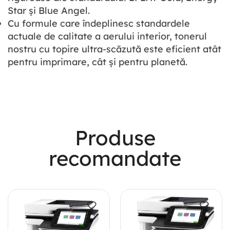
Star și Blue Angel.
Cu formule care îndeplinesc standardele
actuale de calitate a aerului interior, tonerul
nostru cu topire ultra-scăzută este eficient atât
pentru imprimare, cât și pentru planetă.
Most Powerful
Produse
Powerbank
recomandate
Shop Now