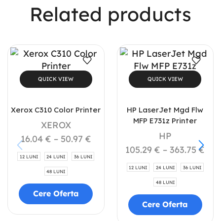
Related products
QUICK VIEW
QUICK VIEW
Xerox C310 Color Printer
HP LaserJet Mgd Flw
MFP E731z Printer
XEROX
HP
16.04
€
–
50.97
€
105.29
€
–
363.75
€
12 LUNI
24 LUNI
36 LUNI
12 LUNI
24 LUNI
36 LUNI
48 LUNI
48 LUNI
Cere Oferta
Cere Oferta