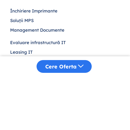
Închiriere Imprimante
Soluții MPS
Management Documente
Evaluare infrastructură IT
Leasing IT
Achiziții Publice
Cere Oferta
Despre Noi
Distribuție
Sustenabilitate
Blog
Contact