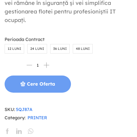
vei rămâne în siguranță și vei simplifica
gestionarea flotei pentru profesioniștii IT
ocupați.
Perioada Contract
12 LUNI
24 LUNI
36 LUNI
48 LUNI
Cere Oferta
SKU:
5QJ87A
Category:
PRINTER