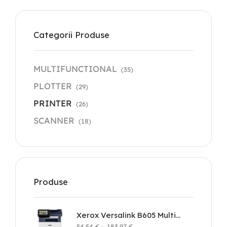
Categorii Produse
MULTIFUNCTIONAL
(35)
PLOTTER
(29)
PRINTER
(26)
SCANNER
(18)
Produse
Xerox Versalink B605 Multifunction Printer
54.54
€
–
183.97
€