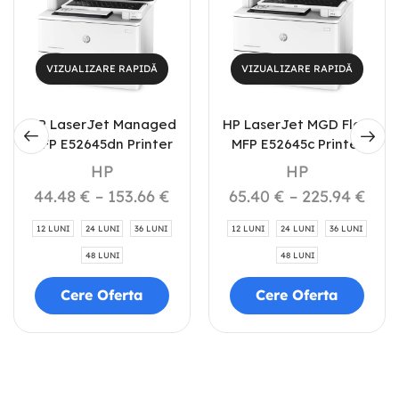
VIZUALIZARE RAPIDĂ
VIZUALIZARE RAPIDĂ
HP LaserJet Managed
HP LaserJet MGD Flow
MFP E52645dn Printer
MFP E52645c Printer
HP
HP
44.48
€
–
153.66
€
65.40
€
–
225.94
€
12 LUNI
24 LUNI
36 LUNI
12 LUNI
24 LUNI
36 LUNI
48 LUNI
48 LUNI
Cere Oferta
Cere Oferta