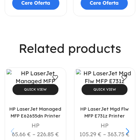
Cere Oferta
Cere Oferta
Related products
QUICK VIEW
QUICK VIEW
HP LaserJet Managed
HP LaserJet Mgd Flw
MFP E62655dn Printer
MFP E731z Printer
HP
HP
65.66
€
–
226.85
€
105.29
€
–
363.75
€