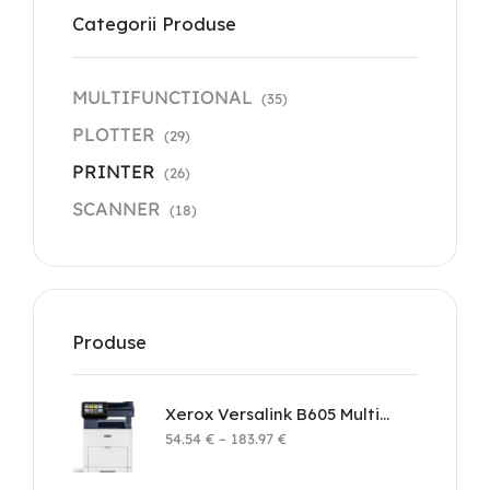
Categorii Produse
MULTIFUNCTIONAL
(35)
PLOTTER
(29)
PRINTER
(26)
SCANNER
(18)
Produse
Xerox Versalink B605 Multifunction Printer
54.54
€
–
183.97
€