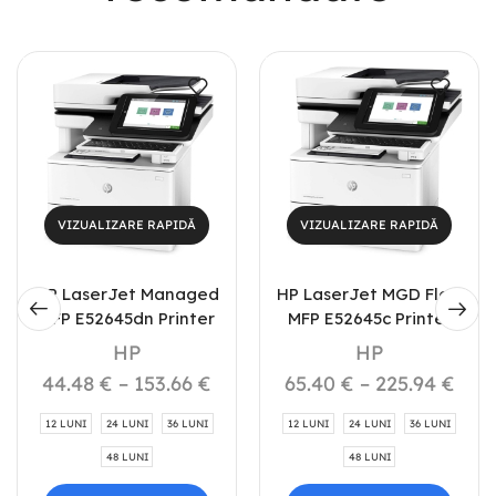
Shop Now
VIZUALIZARE RAPIDĂ
VIZUALIZARE RAPIDĂ
HP LaserJet Managed
HP LaserJet MGD Flow
MFP E52645dn Printer
MFP E52645c Printer
HP
HP
44.48
€
–
153.66
€
65.40
€
–
225.94
€
12 LUNI
24 LUNI
36 LUNI
12 LUNI
24 LUNI
36 LUNI
48 LUNI
48 LUNI