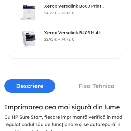
Xerox Versalink B600 Printer
24.29
€
–
79.47
€
Xerox Versalink B405 Multifunction Printer
22.91
€
–
74.72
€
Descriere
Fisa Tehnica
Imprimarea cea mai sigură din lume
Cu HP Sure Start, fiecare imprimantă verifică în mod
regulat codul său de funcționare și se autorepară în