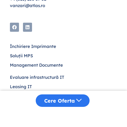
vanzari@atlas.ro
Închiriere Imprimante
Soluții MPS
Management Documente
Evaluare infrastructură IT
Leasing IT
Achiziții Publice
Cere Oferta
Despre Noi
Distribuție
Sustenabilitate