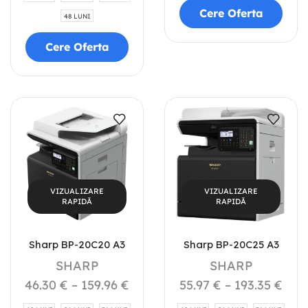
Cere Oferta
48 LUNI
Cere Oferta
VIZUALIZARE
VIZUALIZARE
RAPIDĂ
RAPIDĂ
Sharp BP-20C20 A3
Sharp BP-20C25 A3
SHARP
SHARP
46.30
€
–
159.96
€
55.97
€
–
193.35
€