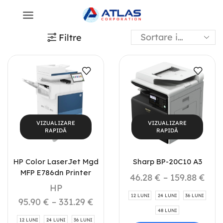
Filtre
VIZUALIZARE
VIZUALIZARE
RAPIDĂ
RAPIDĂ
HP Color LaserJet Mgd
Sharp BP-20C10 A3
MFP E786dn Printer
46.28
€
–
159.88
€
HP
12 LUNI
24 LUNI
36 LUNI
95.90
€
–
331.29
€
48 LUNI
12 LUNI
24 LUNI
36 LUNI